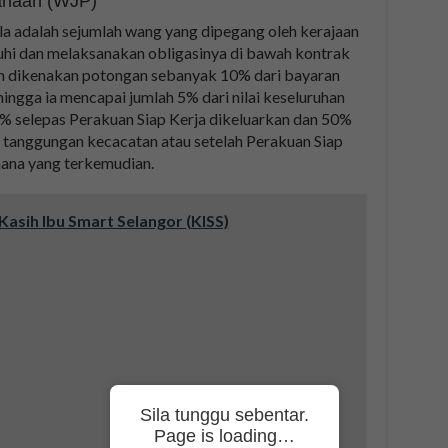
anaan (WJP)
a adalah sejumlah wang yang dipegang oleh kerajaan
i dan melaksanakan obligasinya di bawah kontrak
an dikenakan potongan sebanyak 10% dari bayaran
ngga ia mencapai jumlah 5% dari nilai keseluruhan
% selepas Perakuan Siap Kerja dikeluarkan dan 50%
h tanggungan kecacatan atau setelah Perakuan Siap
na yang terkemudian.
asih Ibu Smart Selangor (KISS)
Sila tunggu sebentar.
Page is loading…