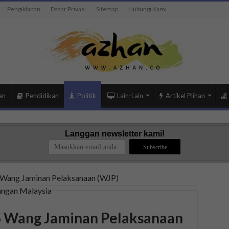
Pengiklanan
Dasar Privasi
Sitemap
Hubungi Kami
an
Pendidikan
Politik
Lain-Lain
Artikel Plihan
Langgan newsletter kami!
 Wang Jaminan Pelaksanaan (WJP)
S Wang Jaminan Pelaksanaan