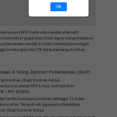
OK
laksanaan (WJP) ialah satu kaedah alternatif
ya kontraktor gagal atau tidak dapat mengemukakan
 pelaksanaan kaedah ini ialah melalui pemotongan
ga ia mencapai nilai 5% daripada harga kontrak.
anaan & Wang Jaminan Pelaksanaan (WJP)
rga kontrak. (Bagi Kontrak Kerja).
emua kos adalah RM 1 Juta. Jadi nilai bon
5% = RM 50,000)
ari tarikh kuatkuasa kontrak sehingga 12 bulan
ecacatan. Tempoh sah juga perlu dilanjutkan
an. (Bagi Kontrak Kerja)
Pelaksanaan/WJP boleh dibuat sekiranya berpuas hati