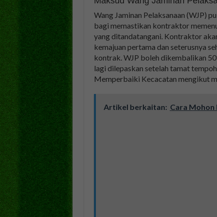
Maksud Wang Jaminan Pelaks
Wang Jaminan Pelaksanaan (WJP) pul
bagi memastikan kontraktor memenuh
yang ditandatangani. Kontraktor ak
kemajuan pertama dan seterusnya sehi
kontrak. WJP boleh dikembalikan 50
lagi dilepaskan setelah tamat tempo
Memperbaiki Kecacatan mengikut ma
Artikel berkaitan:
Cara Mohon K