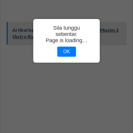
Sila tunggu
Artikel berkaitan:
Drama Dr. Pontianak Musim 2
sebentar.
(Astro Ria)
Page is loading…
OK