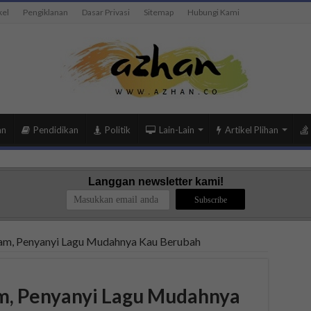
kel
Pengiklanan
Dasar Privasi
Sitemap
Hubungi Kami
an
Pendidikan
Politik
Lain-Lain
Artikel Plihan
Langgan newsletter kami!
ham, Penyanyi Lagu Mudahnya Kau Berubah
am, Penyanyi Lagu Mudahnya