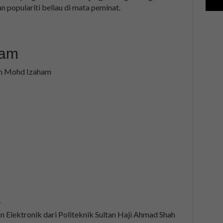
n populariti beliau di mata peminat.
ham
n Mohd Izaham
r
r
n Elektronik dari Politeknik Sultan Haji Ahmad Shah