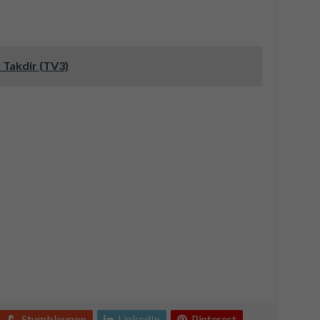
 Takdir (TV3)
Stumbleupon
LinkedIn
Pinterest