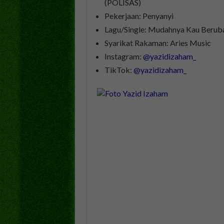
(POLISAS)
Pekerjaan: Penyanyi
Lagu/Single: Mudahnya Kau Beruba
Syarikat Rakaman: Aries Music
Instagram:
@yazidizaham_
TikTok:
@yazidizaham_