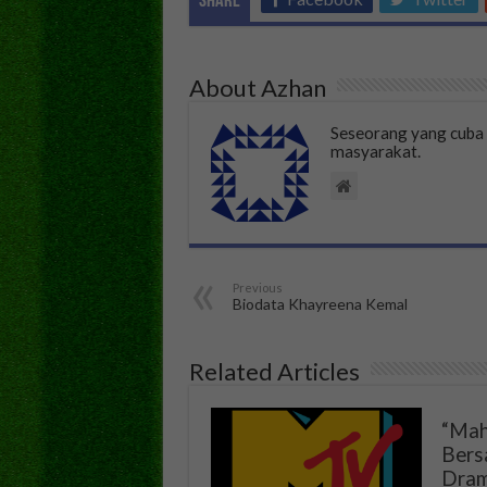
Share
About Azhan
Seseorang yang cub
masyarakat.
Previous
Biodata Khayreena Kemal
Related Articles
“Mah
Bers
Dram