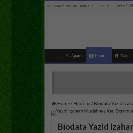
Home
Hantar Arti
SATURDAY , AUGUST 8 2026
Agama
Hiburan
Makan
Home
/
Hiburan
/
Biodata Yazid Iza
Biodata Yazid Izah