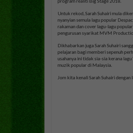
program realiti Big Stage 2018.
Untuk rekod, Sarah Suhairi mula diken
nyanyian semula lagu popular Despac
rakaman dan cover lagu-lagu popular
pengurusan syarikat MVM Productio
Dikhabarkan juga Sarah Suhairi sang
pelajaran bagi memberi sepenuh perha
usahanya ini tidak sia-sia kerana lag
muzik popular di Malaysia.
Jom kita kenali Sarah Suhairi dengan 