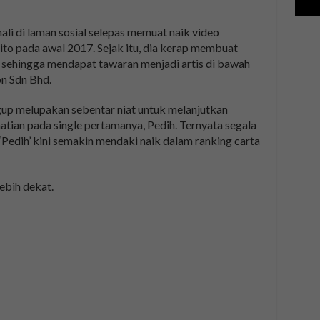
ali di laman sosial selepas memuat naik video
ito pada awal 2017. Sejak itu, dia kerap membuat
 sehingga mendapat tawaran menjadi artis di bawah
n Sdn Bhd.
gup melupakan sebentar niat untuk melanjutkan
tian pada single pertamanya, Pedih. Ternyata segala
u ‘Pedih’ kini semakin mendaki naik dalam ranking carta
lebih dekat.