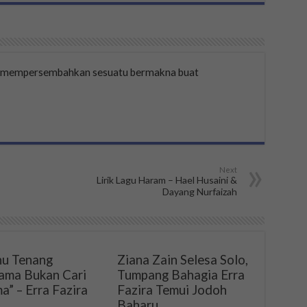
a mempersembahkan sesuatu bermakna buat
Next
Lirik Lagu Haram – Hael Husaini &
Dayang Nurfaizah
u Tenang
Ziana Zain Selesa Solo,
ama Bukan Cari
Tumpang Bahagia Erra
a” – Erra Fazira
Fazira Temui Jodoh
Baharu