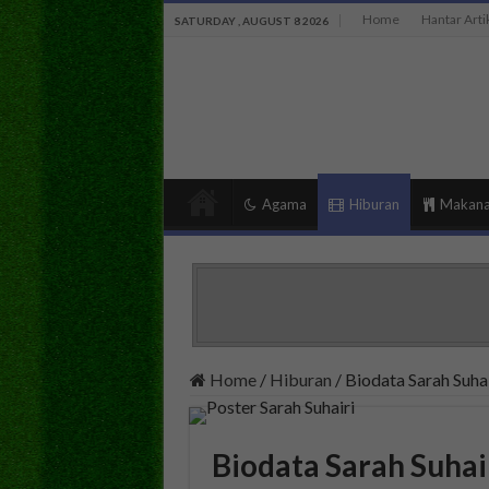
Home
Hantar Arti
SATURDAY , AUGUST 8 2026
Agama
Hiburan
Makan
Home
/
Hiburan
/
Biodata Sarah Suhai
Biodata Sarah Suhai