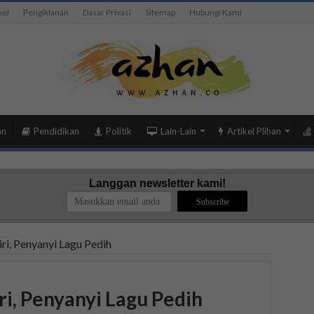
kel
Pengiklanan
Dasar Privasi
Sitemap
Hubungi Kami
an
Pendidikan
Politik
Lain-Lain
Artikel Plihan
Langgan newsletter kami!
ri, Penyanyi Lagu Pedih
ri, Penyanyi Lagu Pedih