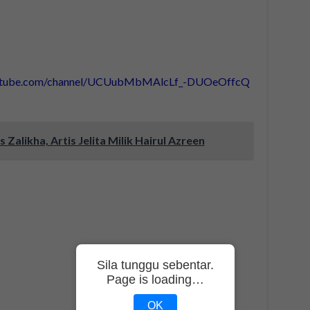
outube.com/channel/UCUubMbMAlcLf_-DUOeOffcQ
 Zalikha, Artis Jelita Milik Hairul Azreen
Sila tunggu sebentar.
Page is loading…
OK