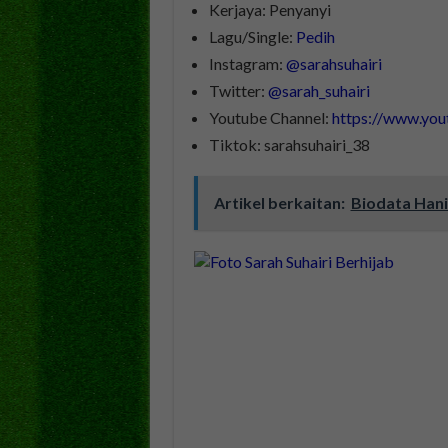
Kerjaya: Penyanyi
Lagu/Single:
Pedih
Instagram:
@sarahsuhairi
Twitter:
@sarah_suhairi
Youtube Channel:
https://www.y
Tiktok: sarahsuhairi_38
Artikel berkaitan:
Biodata Hanis