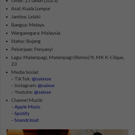
Umur: 21 tahun (2023)
Asal: Kuala Lumpur
Jantina: Lelaki
Bangsa: Melayu
Warganegara: Malaysia
Status: Bujang
Pekerjaan: Penyanyi
Lagu: Malampagi, Malampagi (Remix) ft. MK K-Clique,
23
Media Sosial:
– TikTok:
@saixxse
– Instagram:
@saixse
– Youtube:
@saixse
Channel Muzik:
–
Apple Music
–
Spotify
–
Soundcloud