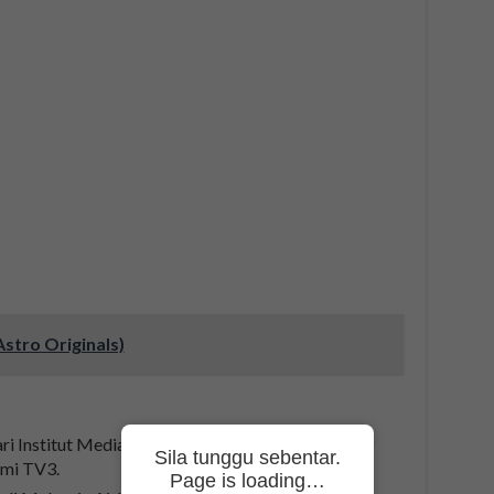
Astro Originals)
 Institut Media Integratif Malaysia (MIIM) yang
Sila tunggu sebentar.
emi TV3.
Page is loading…