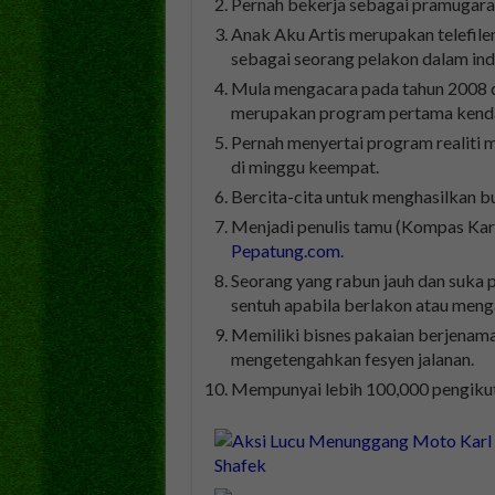
Pernah bekerja sebagai pramugara 
Anak Aku Artis merupakan telefil
sebagai seorang pelakon dalam indu
Mula mengacara pada tahun 2008 d
merupakan program pertama kenda
Pernah menyertai program realiti m
di minggu keempat.
Bercita-cita untuk menghasilkan bu
Menjadi penulis tamu (Kompas Karl 
Pepatung.com
.
Seorang yang rabun jauh dan suka 
sentuh apabila berlakon atau meng
Memiliki bisnes pakaian berjenama 
mengetengahkan fesyen jalanan.
Mempunyai lebih 100,000 pengikut 