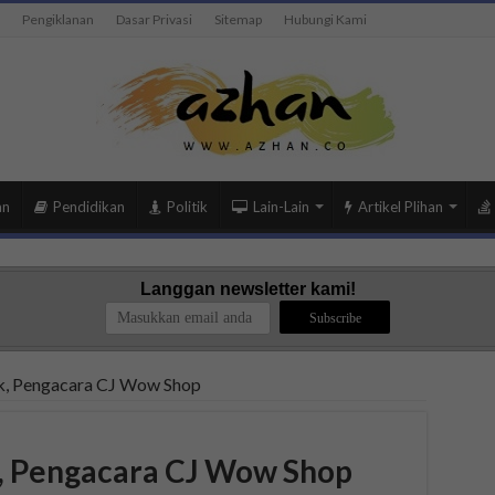
Pengiklanan
Dasar Privasi
Sitemap
Hubungi Kami
an
Pendidikan
Politik
Lain-Lain
Artikel Plihan
Langgan newsletter kami!
ek, Pengacara CJ Wow Shop
k, Pengacara CJ Wow Shop