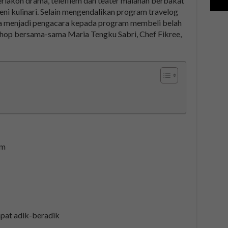
berlakon drama, telefilem dan teater malahan berbakat
ni kulinari. Selain mengendalikan program travelog
uga menjadi pengacara kepada program membeli belah
Shop bersama-sama Maria Tengku Sabri, Chef Fikree,
im
mpat adik-beradik