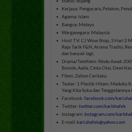
Status: Bujang
Kerjaya: Pengacara, Pelakon, Penul
Agama: Islam
Bangsa: Melayu
Warganegara: Malaysia
Host TV: CJ Wow Shop, 3 Hari 2 M
Raja Tarik F&N, Aroma Tradisi, Re
dan banyak lagi.
Drama/Telefilem: Rindu Awak 200%
Boonie, Aalia, Cinta Otai, Dewi Ka
Filem: Zaiton Ceritaku
Teater: 1 Plastik Hitam, Maduku 
Yang Kita Suka dan Tenggelamnya K
Facebook:
facebook.com/karl.sha
Twitter:
twitter.com/karlshafek
Instagram:
instagram.com/karlsha
E-mail:
karl.shafek@yahoo.com