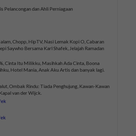
is Pelancongan dan Ahli Perniagaan
alam, Chopp, HipTV, Nasi Lemak Kopi O, Cabaran
sepi Saywho Bersama Karl Shafek, Jelajah Ramadan
, Cinta Itu Milikku, Masihkah Ada Cinta, Boona
sihku, Hotel Mania, Anak Aku Artis dan banyak lagi.
Kalut, Ombak Rindu: Tiada Penghujung, Kawan-Kawan
apal van der Wijck.
fek
fek