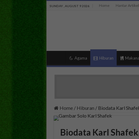
Home
Hantar Artikel
SUNDAY , AUGUST 9 2026
Agama
Hiburan
Makan
Home
/
Hiburan
/
Biodata Karl Shaf
Biodata Karl Shafe