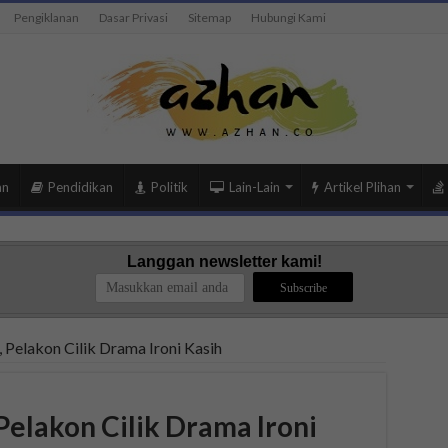
Pengiklanan
Dasar Privasi
Sitemap
Hubungi Kami
an
Pendidikan
Politik
Lain-Lain
Artikel Plihan
Langgan newsletter kami!
 Pelakon Cilik Drama Ironi Kasih
Pelakon Cilik Drama Ironi