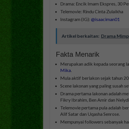
Drama: Encik Imam Ekspres, 30 Pes
Telemovie: Rindu Cinta Zulaikha
Instagram (IG):
@isaaciman01
Artikel berkaitan:
Drama Mimpi
Fakta Menarik
Merupakan adik kepada seorang la
Mika
.
Mula aktif berlakon sejak tahun 20
Scene lakonan yang paling susah set
Drama pertama lakonan adalah mel
Fikry Ibrahim, Ben Amir dan Nelydi
Telemovie pertama pula adalah ber
Alif Satar dan Uqasha Senrose.
Mempunyai followers sebanyak ham