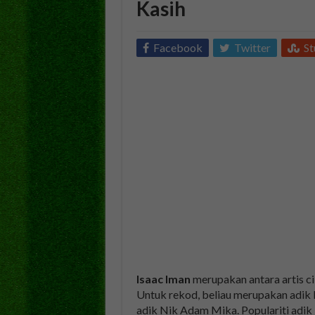
Kasih
Facebook
Twitter
S
Isaac Iman
merupakan antara artis ci
Untuk rekod, beliau merupakan adik k
adik Nik Adam Mika. Populariti adik