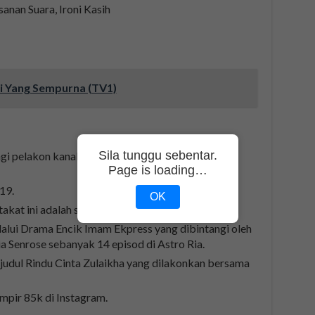
anan Suara, Ironi Kasih
 Yang Sempurna (TV1)
Sila tunggu sebentar.
gi pelakon kanak-kanak popular iaitu
Nik Adam
Page is loading…
19.
OK
akat ini adalah scene tidur.
alui Drama Encik Imam Ekpress yang dibintangi oleh
a Senrose sebanyak 14 episod di Astro Ria.
judul Rindu Cinta Zulaikha yang dilakonkan bersama
pir 85k di Instagram.