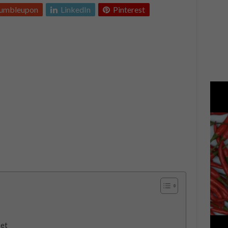
tumbleupon
LinkedIn
Pinterest
net