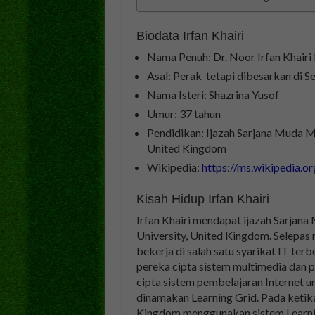
Biodata Irfan Khairi
Nama Penuh: Dr. Noor Irfan Khair
Asal: Perak tetapi dibesarkan di S
Nama Isteri: Shazrina Yusof
Umur: 37 tahun
Pendidikan: Ijazah Sarjana Muda Mu
United Kingdom
Wikipedia:
https://ms.wikipedia.or
Kisah Hidup Irfan Khairi
Irfan Khairi mendapat ijazah Sarjana
University, United Kingdom. Selepas 
bekerja di salah satu syarikat IT te
pereka cipta sistem multimedia dan 
cipta sistem pembelajaran Internet 
dinamakan Learning Grid. Pada ketika 
Kingdom menggunakan sistem Learning