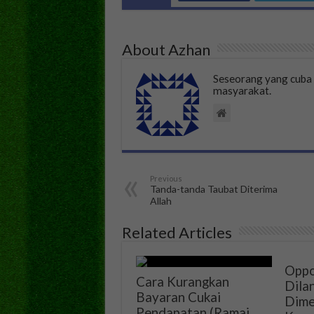
About Azhan
Seseorang yang cub
masyarakat.
Previous
Tanda-tanda Taubat Diterima
Allah
Related Articles
Oppo
Cara Kurangkan
Dila
Bayaran Cukai
Dime
Pendapatan (Ramai