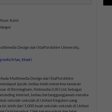
i Noor Azmi
elangor
ltimedia Design dari Staffordshire University,
g/wiki/Irfan_Khairi
 Muda Multimedia Design dari Staffordshire
mendapat ijazah, beliau telah menerima tawaran
rbesar di Birmingham, Netmedia (UK) Ltd. Sebagai
perunding internet, beliau bertanggungjawab mereka
untuk sekolah-sekolah di United Kingdom yang
ini, lebih dari 5,000 buah sekolah-sekolah di United
 Grid tersebut. Oleh kerana minat dan latar