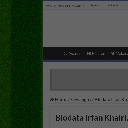
Home
Hantar Artikel
FRIDAY , AUGUST 7 2026
Agama
Hiburan
Makan
Home
/
Kewangan
/
Biodata Irfan Kha
Biodata Irfan Khairi