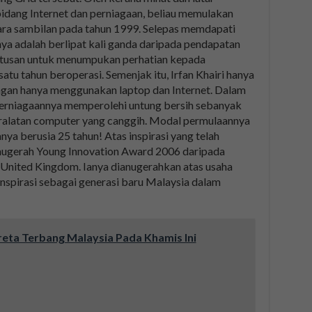
dang Internet dan perniagaan, beliau memulakan
cara sambilan pada tahun 1999. Selepas memdapati
ya adalah berlipat kali ganda daripada pendapatan
putusan untuk menumpukan perhatian kepada
satu tahun beroperasi. Semenjak itu, Irfan Khairi hanya
ngan hanya menggunakan laptop dan Internet. Dalam
 perniagaannya memperolehi untung bersih sebanyak
ralatan computer yang canggih. Modal permulaannya
nya berusia 25 tahun! Atas inspirasi yang telah
anugerah Young Innovation Award 2006 daripada
United Kingdom. Ianya dianugerahkan atas usaha
nspirasi sebagai generasi baru Malaysia dalam
reta Terbang Malaysia Pada Khamis Ini