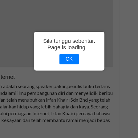
Sila tunggu sebentar.
Page is loading…
OK
ternet
ri adalah seorang speaker pakar, penulis buku terlaris
endalami ilmu pembangunan diri dan menyelidik beribu
fan telah menubuhkan Irfan Khairi Sdn Bhd yang telah
alankan hidup yang lebih bahagia dan kaya. Seorang
lui perniagaan Internet, Irfan Khairi percaya bahawa
 kekayaan dan telah membantu ramai menjadi bebas