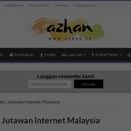
Pengiklanan
Dasar Privasi
Sitemap
Hubungi Kami
an
Pendidikan
Politik
Lain-Lain
Artikel Plihan
Langgan newsletter kami!
iri, Jutawan Internet Malaysia
, Jutawan Internet Malaysia