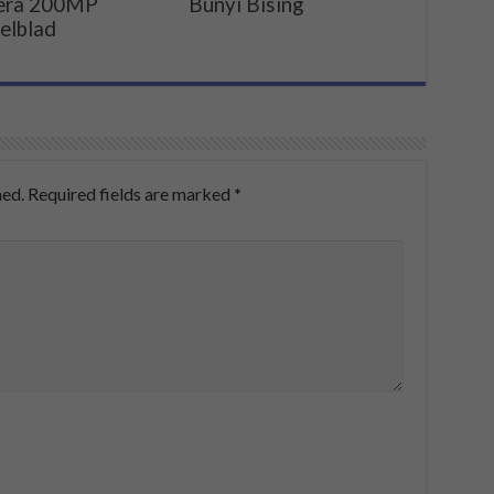
era 200MP
Bunyi Bising
elblad
hed.
Required fields are marked
*