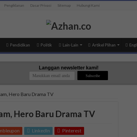
Pengiklanan
Dasar Privasi
Sitemap
Hubungi Kami
Pendidikan
Politik
Lain-Lain
Artikel Plihan
Engl
Langgan newsletter kami!
dam, Hero Baru Drama TV
am, Hero Baru Drama TV
mbleupon
LinkedIn
Pinterest