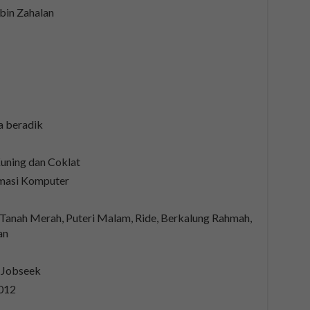
bin Zahalan
a beradik
uning dan Coklat
imasi Komputer
 Tanah Merah, Puteri Malam, Ride, Berkalung Rahmah,
an
 Jobseek
2012