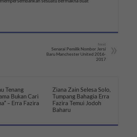
a mempersembahkan sesuatu bermakna buat
Next
Senarai Pemilik Nombor Jersi
Baru Manchester United 2016-
2017
u Tenang
Ziana Zain Selesa Solo,
ama Bukan Cari
Tumpang Bahagia Erra
a” – Erra Fazira
Fazira Temui Jodoh
Baharu