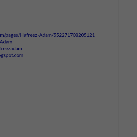
com/pages/Hafreez-Adam/552271708205121
ezAdam
afreezadam
logspot.com