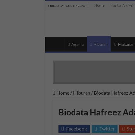
Home
Hantar Artikel
FRIDAY , AUGUST 7 2026
Agama
Hiburan
Makanan
Home
/
Hiburan
/
Biodata Hafreez A
Biodata Hafreez Ad
Facebook
Twitter
Stu