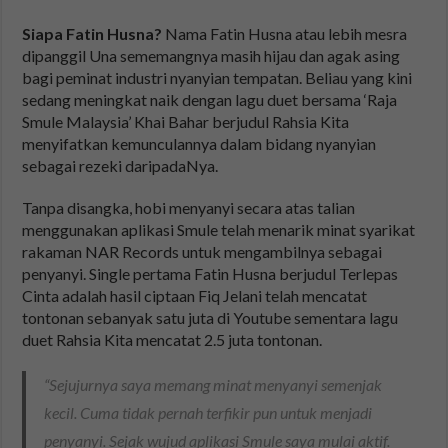
Siapa Fatin Husna?
Nama Fatin Husna atau lebih mesra
dipanggil Una sememangnya masih hijau dan agak asing
bagi peminat industri nyanyian tempatan. Beliau yang kini
sedang meningkat naik dengan lagu duet bersama ‘Raja
Smule Malaysia’ Khai Bahar berjudul Rahsia Kita
menyifatkan kemunculannya dalam bidang nyanyian
sebagai rezeki daripadaNya.
Tanpa disangka, hobi menyanyi secara atas talian
menggunakan aplikasi Smule telah menarik minat syarikat
rakaman NAR Records untuk mengambilnya sebagai
penyanyi. Single pertama Fatin Husna berjudul Terlepas
Cinta adalah hasil ciptaan Fiq Jelani telah mencatat
tontonan sebanyak satu juta di Youtube sementara lagu
duet Rahsia Kita mencatat 2.5 juta tontonan.
“Sejujurnya saya memang minat menyanyi semenjak
kecil. Cuma tidak pernah terfikir pun untuk menjadi
penyanyi. Sejak wujud aplikasi Smule saya mulai aktif.