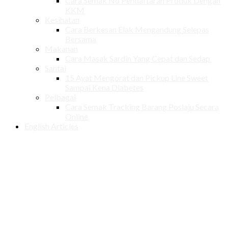
Cara Semak No Pendaftaran Produk Dengan
KKM
Kesihatan
Cara Berkesan Elak Mengandung Selepas
Bersama
Makanan
Cara Masak Sardin Yang Cepat dan Sedap
Santai
15 Ayat Mengorat dan Pickup Line Sweet
Sampai Kena Diabetes
Pelbagai
Cara Semak Tracking Barang Poslaju Secara
Online
English Articles