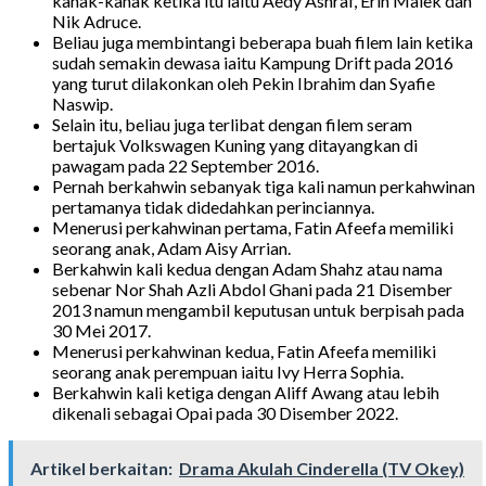
kanak-kanak ketika itu iaitu Aedy Ashraf, Erin Malek dan
Nik Adruce.
Beliau juga membintangi beberapa buah filem lain ketika
sudah semakin dewasa iaitu Kampung Drift pada 2016
yang turut dilakonkan oleh Pekin Ibrahim dan Syafie
Naswip.
Selain itu, beliau juga terlibat dengan filem seram
bertajuk Volkswagen Kuning yang ditayangkan di
pawagam pada 22 September 2016.
Pernah berkahwin sebanyak tiga kali namun perkahwinan
pertamanya tidak didedahkan perinciannya.
Menerusi perkahwinan pertama, Fatin Afeefa memiliki
seorang anak, Adam Aisy Arrian.
Berkahwin kali kedua dengan Adam Shahz atau nama
sebenar Nor Shah Azli Abdol Ghani pada 21 Disember
2013 namun mengambil keputusan untuk berpisah pada
30 Mei 2017.
Menerusi perkahwinan kedua, Fatin Afeefa memiliki
seorang anak perempuan iaitu Ivy Herra Sophia.
Berkahwin kali ketiga dengan Aliff Awang atau lebih
dikenali sebagai Opai pada 30 Disember 2022.
Artikel berkaitan:
Drama Akulah Cinderella (TV Okey)