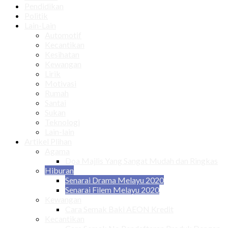
Pendidikan
Politik
Lain-Lain
Automotif
Kecantikan
Kesihatan
Kewangan
Lirik
Motivasi
Rumah
Santai
Sukan
Teknologi
Lain-lain
Artikel Plihan
Agama
Doa Majlis Yang Sangat Mudah dan Ringkas
Hiburan
Senarai Drama Melayu 2020
Senarai Filem Melayu 2020
Kewangan
Cara Semak Baki AEON Kredit
Kecantikan