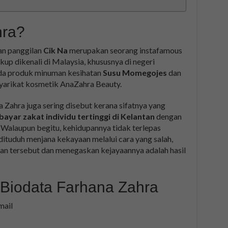
hra?
an panggilan
Cik Na
merupakan seorang instafamous
up dikenali di Malaysia, khususnya di negeri
ada produk minuman kesihatan
Susu Momegojes
dan
 syarikat kosmetik AnaZahra Beauty.
a Zahra juga sering disebut kerana sifatnya yang
ayar zakat individu tertinggi di Kelantan
dengan
. Walaupun begitu, kehidupannya tidak terlepas
dituduh menjana kekayaan melalui cara yang salah,
an tersebut dan menegaskan kejayaannya adalah hasil
 Biodata Farhana Zahra
mail