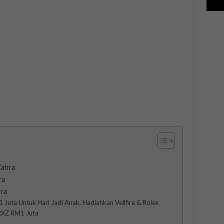
Zahra
ra
hra
uta Untuk Hari Jadi Anak, Hadiahkan Vellfire & Rolex
 RXZ RM1 Juta