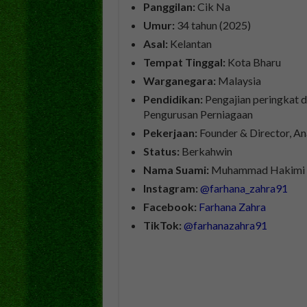
Panggilan:
Cik Na
Umur:
34 tahun (2025)
Asal:
Kelantan
Tempat Tinggal:
Kota Bharu
Warganegara:
Malaysia
Pendidikan:
Pengajian peringkat 
Pengurusan Perniagaan
Pekerjaan:
Founder & Director, A
Status:
Berkahwin
Nama Suami:
Muhammad Hakimi M
Instagram:
@farhana_zahra91
Facebook:
Farhana Zahra
TikTok:
@farhanazahra91