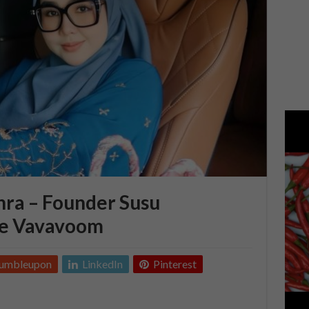
hra – Founder Susu
e Vavavoom
tumbleupon
LinkedIn
Pinterest