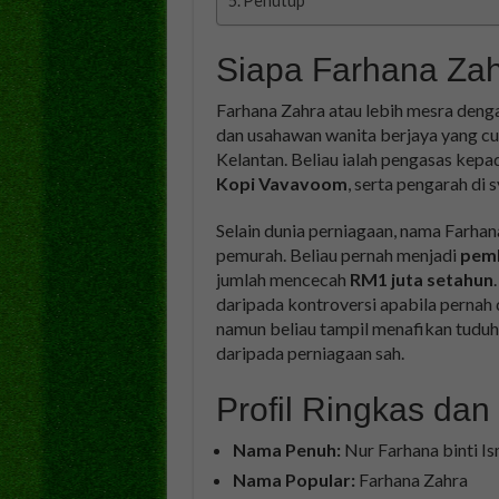
Penutup
Siapa Farhana Za
Farhana Zahra atau lebih mesra deng
dan usahawan wanita berjaya yang cuk
Kelantan. Beliau ialah pengasas kep
Kopi Vavavoom
, serta pengarah di
Selain dunia perniagaan, nama Farhan
pemurah. Beliau pernah menjadi
pemb
jumlah mencecah
RM1 juta setahun
daripada kontroversi apabila pernah 
namun beliau tampil menafikan tuduh
daripada perniagaan sah.
Profil Ringkas dan
Nama Penuh:
Nur Farhana binti Is
Nama Popular:
Farhana Zahra