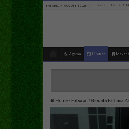
Home
Hantar Arti
SATURDAY , AUGUST 8 2026
Agama
Hiburan
Makan
Home
/
Hiburan
/
Biodata Farhana Z