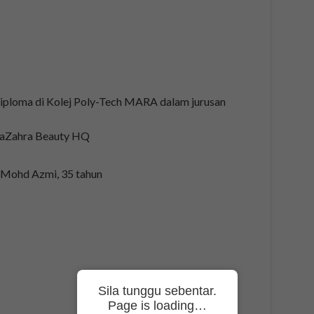
diploma di Kolej Poly-Tech MARA dalam jurusan
naZahra Beauty HQ
ohd Azmi, 35 tahun
Sila tunggu sebentar.
Page is loading…