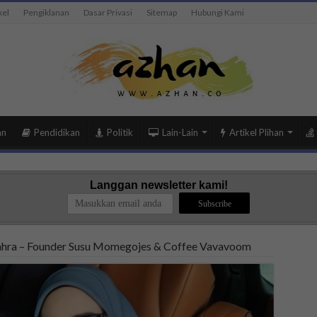
kel
Pengiklanan
Dasar Privasi
Sitemap
Hubungi Kami
an
Pendidikan
Politik
Lain-Lain
Artikel Plihan
Langgan newsletter kami!
ahra – Founder Susu Momegojes & Coffee Vavavoom