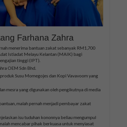
tang Farhana Zahra
ernah menerima bantuan zakat sebanyak RM1,700
dat Istiadat Melayu Kelantan (MAIK) bagi
engajian tinggi (IPT).
ahra OEM Sdn Bhd.
 produk Susu Momegojes dan Kopi Vavavoom yang
ilan mesra yang digunakan oleh pengikutnya di media
antuan, malah pernah menjadi pembayar zakat
njelaskan isu tuduhan kononnya beliau mengumpul
 malah mencabar pihak berkuasa untuk menyiasat