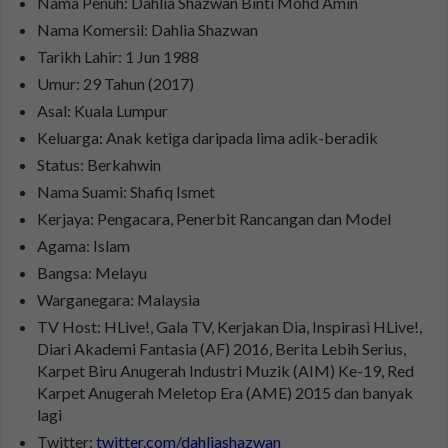
Nama Penuh: Dahlia Shazwan Binti Mohd Amin
Nama Komersil: Dahlia Shazwan
Tarikh Lahir: 1 Jun 1988
Umur: 29 Tahun (2017)
Asal: Kuala Lumpur
Keluarga: Anak ketiga daripada lima adik-beradik
Status: Berkahwin
Nama Suami: Shafiq Ismet
Kerjaya: Pengacara, Penerbit Rancangan dan Model
Agama: Islam
Bangsa: Melayu
Warganegara: Malaysia
TV Host: HLive!, Gala TV, Kerjakan Dia, Inspirasi HLive!,
Diari Akademi Fantasia (AF) 2016, Berita Lebih Serius,
Karpet Biru Anugerah Industri Muzik (AIM) Ke-19, Red
Karpet Anugerah Meletop Era (AME) 2015 dan banyak
lagi
Twitter:
twitter.com/dahliashazwan