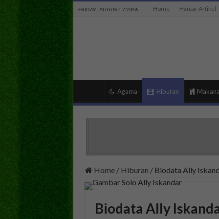
Home
Hantar Artikel
FRIDAY , AUGUST 7 2026
Agama
Hiburan
Makan
Home
/
Hiburan
/
Biodata Ally Iska
Biodata Ally Iskand