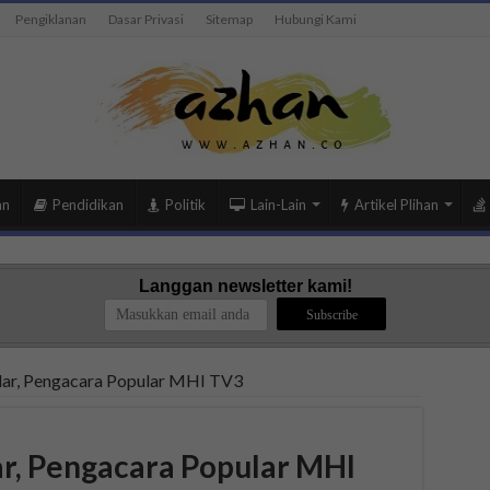
Pengiklanan
Dasar Privasi
Sitemap
Hubungi Kami
an
Pendidikan
Politik
Lain-Lain
Artikel Plihan
Langgan newsletter kami!
ndar, Pengacara Popular MHI TV3
ar, Pengacara Popular MHI