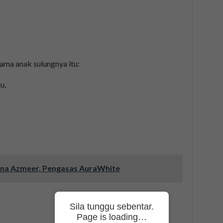
ma anak sulungnya itu:
u,
yna Azmeer, Pengasas AuraWhite
Sila tunggu sebentar.
Page is loading…