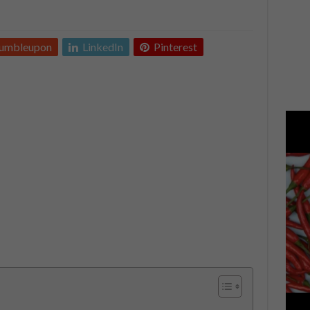
tumbleupon
LinkedIn
Pinterest