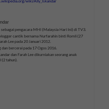
s.wikipedia.org/wiki/Ally_Iskandar
andar
 sebagai pengacara MHI (Malaysia Hari Ini) di TV3.
logger cantik bernama Nurfarahin binti Romli (27
Farah Lee pada 20 Januari 2012.
 dan bercerai pada 17 Ogos 2016.
kandar dan Farah Lee dikurniakan seorang anak
(2 tahun).