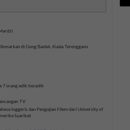
r
Mardzi
 dibesarkan di Gong Badak, Kuala Terengganu
 7 orang adik beradik
Rancangan TV
hasa Inggeris dan Pengajian Filem dari University of
Amerika Syarikat