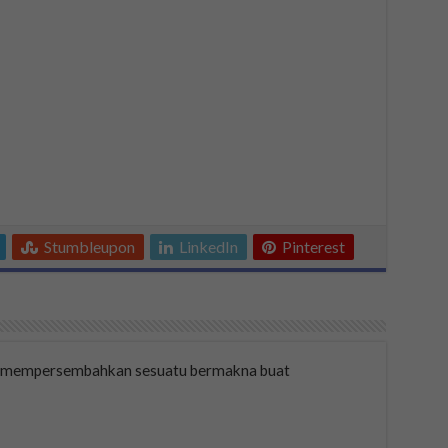
Stumbleupon
LinkedIn
Pinterest
a mempersembahkan sesuatu bermakna buat