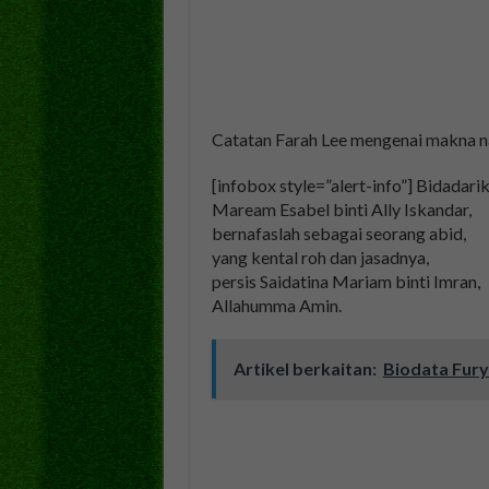
Catatan Farah Lee mengenai makna na
[infobox style=”alert-info”] Bidadarik
Maream Esabel binti Ally Iskandar,
bernafaslah sebagai seorang abid,
yang kental roh dan jasadnya,
persis Saidatina Mariam binti Imran,
Allahumma Amin.
Artikel berkaitan:
Biodata Fur