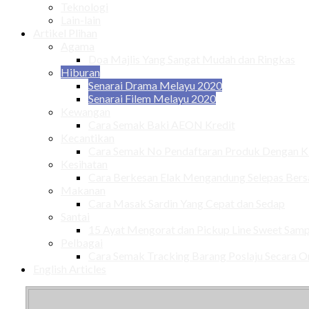
Teknologi
Lain-lain
Artikel Plihan
Agama
Doa Majlis Yang Sangat Mudah dan Ringkas
Hiburan
Senarai Drama Melayu 2020
Senarai Filem Melayu 2020
Kewangan
Cara Semak Baki AEON Kredit
Kecantikan
Cara Semak No Pendaftaran Produk Dengan
Kesihatan
Cara Berkesan Elak Mengandung Selepas Ber
Makanan
Cara Masak Sardin Yang Cepat dan Sedap
Santai
15 Ayat Mengorat dan Pickup Line Sweet Samp
Pelbagai
Cara Semak Tracking Barang Poslaju Secara O
English Articles