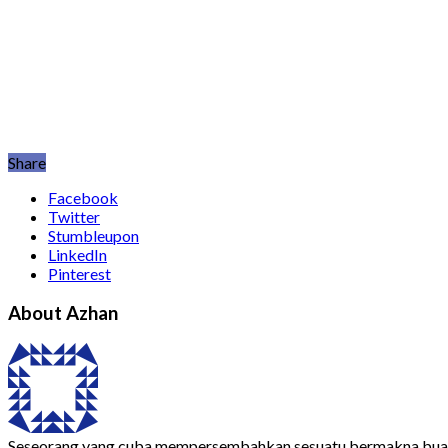
Share
Facebook
Twitter
Stumbleupon
LinkedIn
Pinterest
About Azhan
Seseorang yang cuba mempersembahkan sesuatu bermakna bua