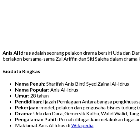
Anis Al Idrus
adalah seorang pelakon drama bersiri Uda dan Dara
berlakon bersama-sama Zul Ariffin dan Siti Saleha dalam drama Uda
Biodata Ringkas
Nama Penuh:
Sharifah Anis Binti Syed Zainal Al-Idrus
Nama Popular:
Anis Al-Idrus
Umur:
28 tahun
Pendidikan
: Ijazah Perniagaan Antarabangsa pengkhusus
Pekerjaan:
model, pelakon dan pengusaha bisnes tudung (n
Drama:
Uda dan Dara, Gemersik Kalbu, Walid Walid, Tang
Pengalaman Pahit:
Pernah ditugaskan melakukan tugasan 
Maklumat Anis Al Idrus di
Wikipedia