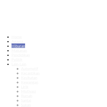
Home
Agama
Hiburan
Makanan
Pendidikan
Politik
Lain-Lain
Automotif
Kecantikan
Kesihatan
Kewangan
Lirik
Motivasi
Rumah
Santai
Sukan