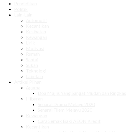
Pendidikan
Politik
Lain-Lain
Automotif
Kecantikan
Kesihatan
Kewangan
Lirik
Motivasi
Rumah
Santai
Sukan
Teknologi
Lain-lain
Artikel Plihan
Agama
Doa Majlis Yang Sangat Mudah dan Ringkas
Hiburan
Senarai Drama Melayu 2020
Senarai Filem Melayu 2020
Kewangan
Cara Semak Baki AEON Kredit
Kecantikan