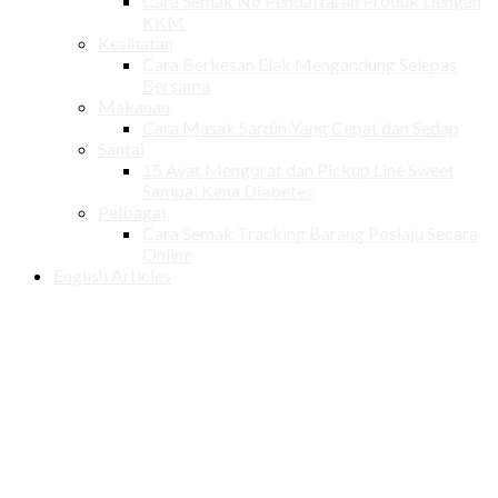
Cara Semak No Pendaftaran Produk Dengan
KKM
Kesihatan
Cara Berkesan Elak Mengandung Selepas
Bersama
Makanan
Cara Masak Sardin Yang Cepat dan Sedap
Santai
15 Ayat Mengorat dan Pickup Line Sweet
Sampai Kena Diabetes
Pelbagai
Cara Semak Tracking Barang Poslaju Secara
Online
English Articles