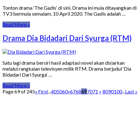
Tonton drama ‘The Gadis‘ di sini. Drama ini mula ditayangkan di
TV3 bermula semalam, 10 April 2020. The Gadis adalah …
Read More »
Drama Dia Bidadari Dari Syurga (RTM)
Satu lagi drama bersiri hasil adaptasi novel akan disiarkan
melalui rangkaian televisyen milik RTM. Drama berjudul ‘Dia
Bidadari Dari Syurga‘ …
Read More »
Page 69 of 245
« First
...
40
50
60
«
67
68
69
70
71
»
80
90
100
...
Last »