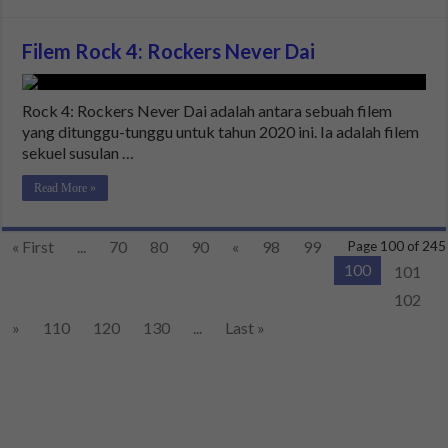
Filem Rock 4: Rockers Never Dai
Rock 4: Rockers Never Dai adalah antara sebuah filem
yang ditunggu-tunggu untuk tahun 2020 ini. Ia adalah filem
sekuel susulan …
Read More »
« First
...
70
80
90
«
98
99
Page 100 of 245
100
101
102
»
110
120
130
...
Last »