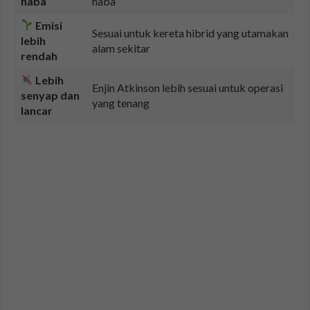
haba
haba
Emisi
Sesuai untuk kereta hibrid yang utamakan
lebih
alam sekitar
rendah
Lebih
Enjin Atkinson lebih sesuai untuk operasi
senyap dan
yang tenang
lancar