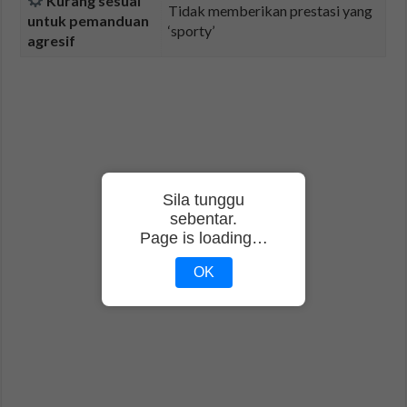
Kurang sesuai
Tidak memberikan prestasi yang
untuk pemanduan
‘sporty’
agresif
Sila tunggu
sebentar.
Page is loading…
OK