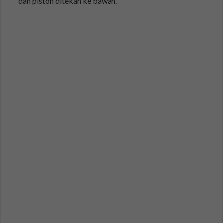
dan piston ditekan ke bawah.