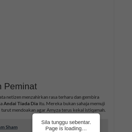
 Peminat
ta netizen menzahirkan rasa terharu dan gembira
ma
Andai Tiada Dia
itu. Mereka bukan sahaja memuji
h turut mendoakan agar Amyza terus kekal istiqamah.
Sila tunggu sebentar.
am Sham
Page is loading…