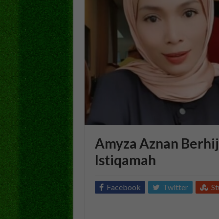
Amyza Aznan Berhij
Istiqamah
Facebook
Twitter
S