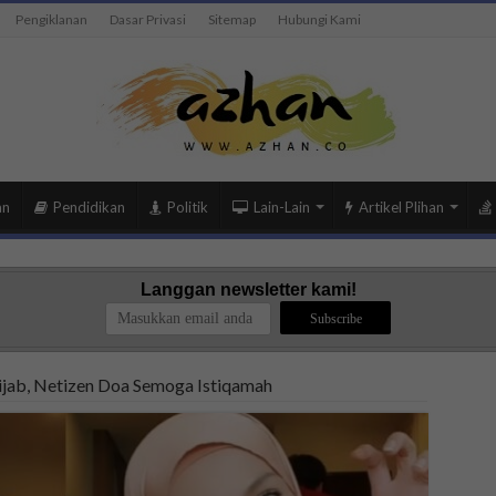
Pengiklanan
Dasar Privasi
Sitemap
Hubungi Kami
an
Pendidikan
Politik
Lain-Lain
Artikel Plihan
Langgan newsletter kami!
jab, Netizen Doa Semoga Istiqamah