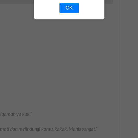
OK
tiqamah ya kak.”
mati dan melindungi kamu, kakak. Manis sangat.”