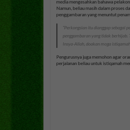
media mengesahkan bahawa pelakon t
Namun, beliau masih dalam proses d
penggambaran yang menuntut penampi
“Perkongsian itu dianggap sebagai 
penggambaran yang tidak berhijab. T
Insya-Allah, doakan moga istiqamah
Pengurusnya juga memohon agar oran
perjalanan beliau untuk istiqamah m