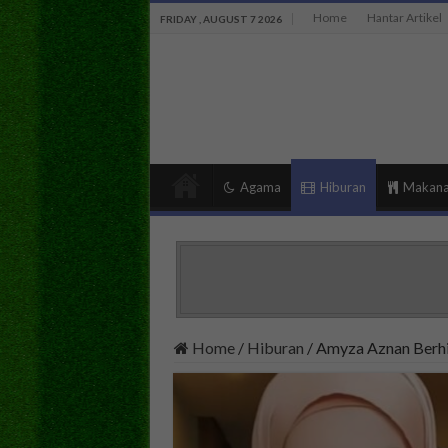
Home
Hantar Artikel
FRIDAY , AUGUST 7 2026
Agama
Hiburan
Makan
Home
/
Hiburan
/
Amyza Aznan Berhi