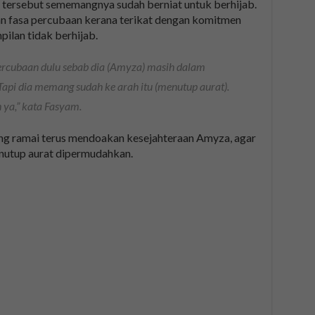
ersebut sememangnya sudah berniat untuk berhijab.
an fasa percubaan kerana terikat dengan komitmen
lan tidak berhijab.
percubaan dulu sebab dia (Amyza) masih dalam
api dia memang sudah ke arah itu (menutup aurat).
 ya,”
kata Fasyam.
g ramai terus mendoakan kesejahteraan Amyza, agar
enutup aurat dipermudahkan.