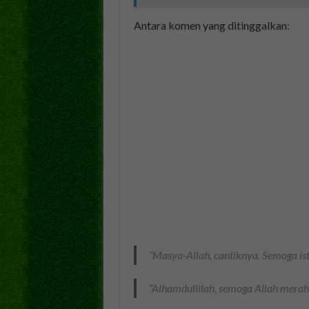
Antara komen yang ditinggalkan:
“Masya-Allah, cantiknya. Semoga is
“Alhamdulillah, semoga Allah merah