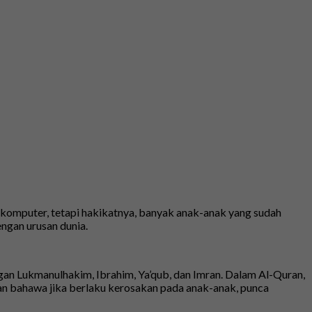
an komputer, tetapi hakikatnya, banyak anak-anak yang sudah
ngan urusan dunia.
an Lukmanulhakim, Ibrahim, Ya’qub, dan Imran. Dalam Al-Quran,
n bahawa jika berlaku kerosakan pada anak-anak, punca