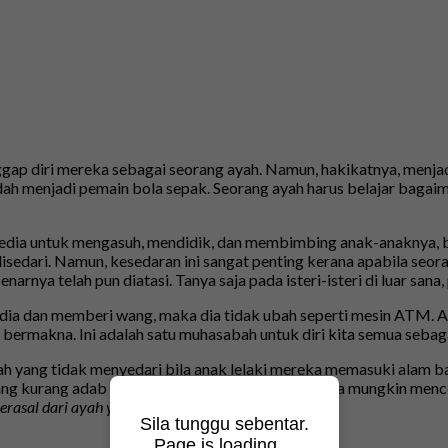
ggap diri mereka sebagai seorang ayah. Namun, hakikatnya, menja
sudah menjadi pemain bola sepak. Seorang ayah harus belajar ba
ersedia untuk mengasuh, mendidik, dan membimbing anak-anaknya,
disedari. Namun, kesedaran ini sangat penting kerana apabila se
rnya telah pun diatasi. Tanya saja pada isteri-isteri di luar sana,
edia dan memberi wang, maka dia tidak ubah seperti mesin ATM.
bermakna. Ini adalah satu muhasabah untuk diri kita semua sebaga
ah yang tidak menyedari bila anak lelaki mereka memasuki alam ba
yang kurang adab atau bersikap kurang baik, itu juga mungkin me
rasal dari ayah yang durhaka.
”
Sila tunggu sebentar.
Page is loading…