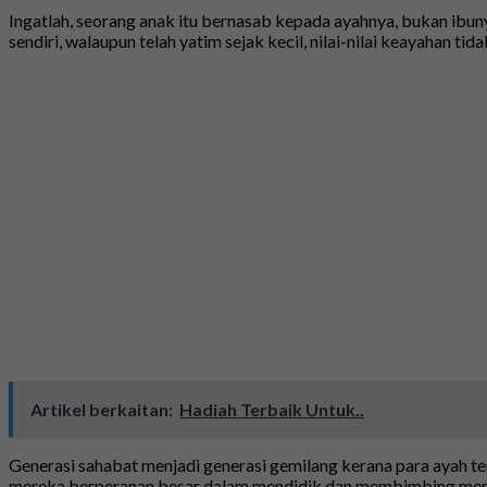
Ingatlah, seorang anak itu bernasab kepada ayahnya, bukan ib
sendiri, walaupun telah yatim sejak kecil, nilai-nilai keayahan ti
Artikel berkaitan:
Hadiah Terbaik Untuk..
Generasi sahabat menjadi generasi gemilang kerana para ayah t
mereka berperanan besar dalam mendidik dan membimbing mereka