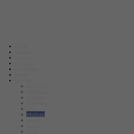
Home
Agama
Hiburan
Makanan
Pendidikan
Politik
Lain-Lain
Automotif
Kecantikan
Kesihatan
Kewangan
Lirik
Motivasi
Rumah
Santai
Sukan