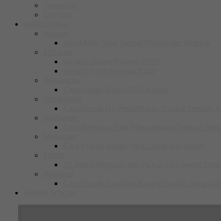
Teknologi
Lain-lain
Artikel Plihan
Agama
Doa Majlis Yang Sangat Mudah dan Ringkas
Hiburan
Senarai Drama Melayu 2020
Senarai Filem Melayu 2020
Kewangan
Cara Semak Baki AEON Kredit
Kecantikan
Cara Semak No Pendaftaran Produk Dengan
Kesihatan
Cara Berkesan Elak Mengandung Selepas Ber
Makanan
Cara Masak Sardin Yang Cepat dan Sedap
Santai
15 Ayat Mengorat dan Pickup Line Sweet Samp
Pelbagai
Cara Semak Tracking Barang Poslaju Secara O
English Articles