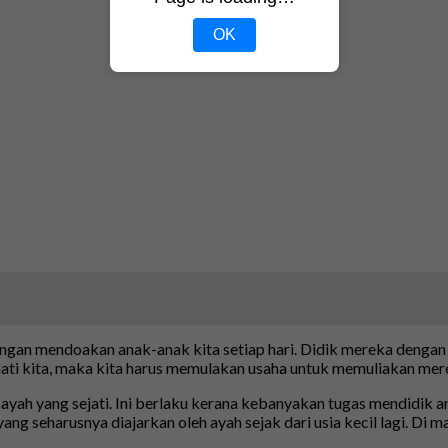
OK
dengan mendoakan anak-anak kita setiap hari. Didik mereka deng
rmati kita, maka kita harus memulakan usaha untuk memuliakan 
 ayah yang sejati. Ini berlaku kerana kebanyakan tugas mendidik a
 yang seharusnya diajarkan oleh ayah sejak dari usia kecil lagi. D