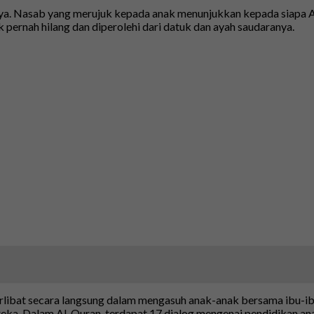
unya. Nasab yang merujuk kepada anak menunjukkan kepada siapa 
dak pernah hilang dan diperolehi dari datuk dan ayah saudaranya.
erlibat secara langsung dalam mengasuh anak-anak bersama ibu-i
. Dalam Al-Quran, terdapat 17 dialog mengenai pendidikan anak