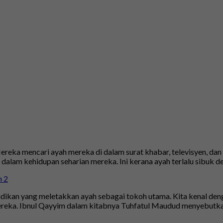
. Mereka mencari ayah mereka di dalam surat khabar, televisyen, d
alam kehidupan seharian mereka. Ini kerana ayah terlalu sibuk de
ikan yang meletakkan ayah sebagai tokoh utama. Kita kenal deng
ereka. Ibnul Qayyim dalam kitabnya Tuhfatul Maudud menyebutka