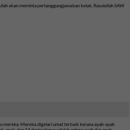
Allah akan meminta pertanggungjawaban kelak. Rasulullah SAW
bu mereka. Mereka digelari umat terbaik kerana ayah-ayah
-anak, dan 14 daripadanya adalah antara ayah dan anak.