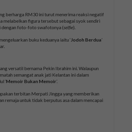
ng berharga RM30 ini turut menerima reaksi negatif
a melabelkan figura tersebut sebagai syok sendiri
 dengan foto-foto swafotonya (
selfie
).
 mengeluarkan buku keduanya iaitu ‘
Jodoh Berdua
’
ar.
ang versatil bernama Pekin Ibrahim ini. Walaupun
mematah semangat anak jati Kelantan ini dalam
l ‘
Memoir Bukan Memoir
’.
rupakan terbitan Merpati Jingga yang memberikan
an remaja untuk tidak berputus asa dalam mencapai