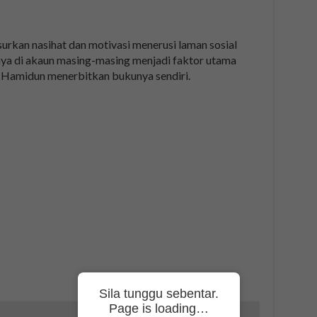
surkan nasihat dan motivasi menerusi laman sosial
nya di akaun masing-masing menjadi faktor utama
z Hamidun menerbitkan bukunya sendiri.
Sila tunggu sebentar.
Page is loading…