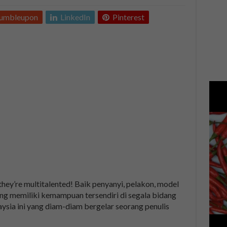
tumbleupon
LinkedIn
Pinterest
they’re multitalented! Baik penyanyi, pelakon, model
g memiliki kemampuan tersendiri di segala bidang
laysia ini yang diam-diam bergelar seorang penulis