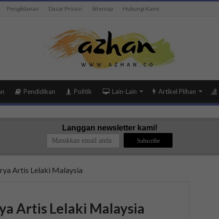
Pengiklanan
Dasar Privasi
Sitemap
Hubungi Kami
an
Pendidikan
Politik
Lain-Lain
Artikel Plihan
Langgan newsletter kami!
ya Artis Lelaki Malaysia
a Artis Lelaki Malaysia