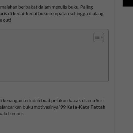
malahan berbakat dalam menulis buku. Paling
aris di kedai-kedai buku tempatan sehingga diulang
e out!
di kenangan terindah buat pelakon kacak drama Suri
elancarkan buku motivasinya ‘
99 Kata-Kata Fattah
uala Lumpur.