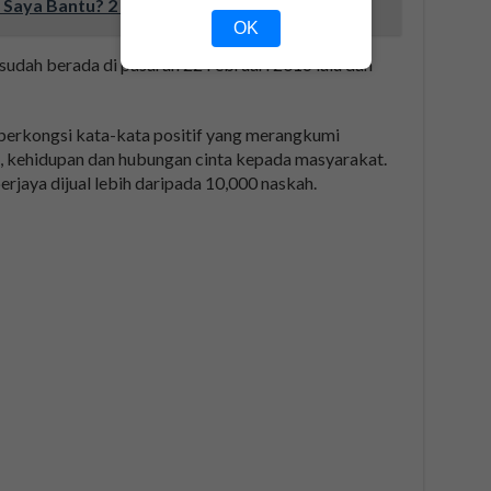
Saya Bantu? 2 (TV3)
OK
ni sudah berada di pasaran 22 Februari 2016 lalu dan
 berkongsi kata-kata positif yang merangkumi
, kehidupan dan hubungan cinta kepada masyarakat.
berjaya dijual lebih daripada 10,000 naskah.