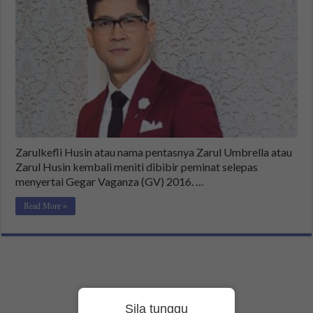
Zarulkefli Husin atau nama pentasnya Zarul Umbrella atau
Zarul Husin kembali meniti dibibir peminat selepas
menyertai Gegar Vaganza (GV) 2016. …
Read More »
Sila tunggu