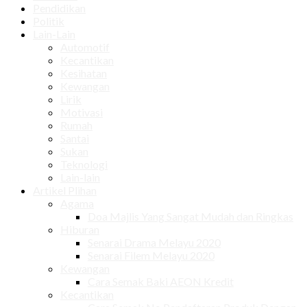
Pendidikan
Politik
Lain-Lain
Automotif
Kecantikan
Kesihatan
Kewangan
Lirik
Motivasi
Rumah
Santai
Sukan
Teknologi
Lain-lain
Artikel Plihan
Agama
Doa Majlis Yang Sangat Mudah dan Ringkas
Hiburan
Senarai Drama Melayu 2020
Senarai Filem Melayu 2020
Kewangan
Cara Semak Baki AEON Kredit
Kecantikan