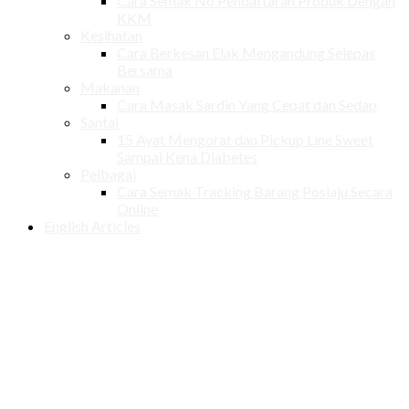
Cara Semak No Pendaftaran Produk Dengan
KKM
Kesihatan
Cara Berkesan Elak Mengandung Selepas
Bersama
Makanan
Cara Masak Sardin Yang Cepat dan Sedap
Santai
15 Ayat Mengorat dan Pickup Line Sweet
Sampai Kena Diabetes
Pelbagai
Cara Semak Tracking Barang Poslaju Secara
Online
English Articles