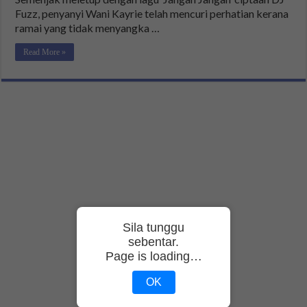
Fuzz, penyanyi Wani Kayrie telah mencuri perhatian kerana
ramai yang tidak menyangka …
Read More »
Sila tunggu
sebentar.
Page is loading…
OK