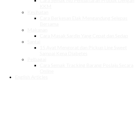
Cara Semak No Pendaftaran Produk Dengan
KKM
Kesihatan
Cara Berkesan Elak Mengandung Selepas
Bersama
Makanan
Cara Masak Sardin Yang Cepat dan Sedap
Santai
15 Ayat Mengorat dan Pickup Line Sweet
Sampai Kena Diabetes
Pelbagai
Cara Semak Tracking Barang Poslaju Secara
Online
English Articles