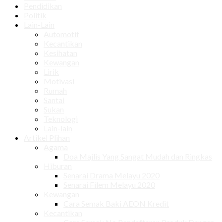
Pendidikan
Politik
Lain-Lain
Automotif
Kecantikan
Kesihatan
Kewangan
Lirik
Motivasi
Rumah
Santai
Sukan
Teknologi
Lain-lain
Artikel Plihan
Agama
Doa Majlis Yang Sangat Mudah dan Ringkas
Hiburan
Senarai Drama Melayu 2020
Senarai Filem Melayu 2020
Kewangan
Cara Semak Baki AEON Kredit
Kecantikan