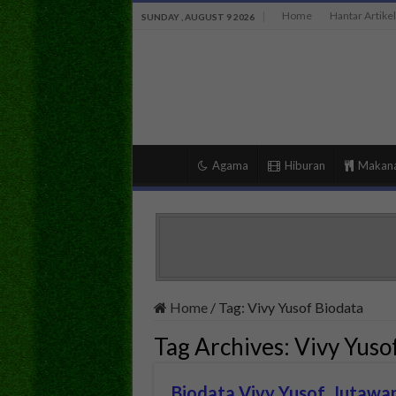
Home
Hantar Artikel
SUNDAY , AUGUST 9 2026
Agama
Hiburan
Makan
Home
/
Tag:
Vivy Yusof Biodata
Tag Archives:
Vivy Yuso
Biodata Vivy Yusof, Jutawa