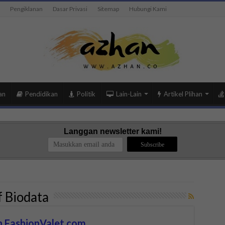
Pengiklanan
Dasar Privasi
Sitemap
Hubungi Kami
an
Pendidikan
Politik
Lain-Lain
Artikel Plihan
Langgan newsletter kami!
f Biodata
n FashionValet.com