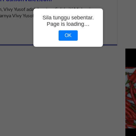
 Vivy Yusof adalah antara Selebriti Malaysia
narnya Vivy Yusof? Bermula dengan minat yang
Sila tunggu sebentar.
Page is loading…
OK