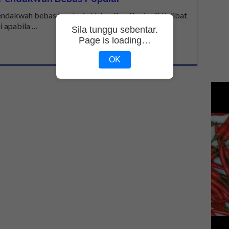
endakwah bebas tanah air, Ustaz Don Daniyal? Kelibat
i apabila …
Sila tunggu sebentar.
Page is loading…
OK