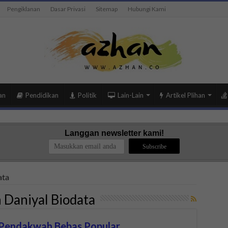
Pengiklanan
Dasar Privasi
Sitemap
Hubungi Kami
an
Pendidikan
Politik
Lain-Lain
Artikel Plihan
Langgan newsletter kami!
ata
 Daniyal Biodata
, Pendakwah Bebas Popular