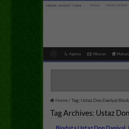
Home
Hantar Artikel
FRIDAY , AUGUST 7 2026
Agama
Hiburan
Makan
Home
/
Tag:
Ustaz Don Daniyal Biod
Tag Archives:
Ustaz Don
Biodata Ustaz Don Daniyal