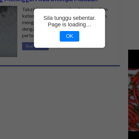
Takziah membawa maksud memberikan
ketenangan kepada keluarga si mati dan
Sila tunggu sebentar.
menggalakkan mereka untuk bersabar
Page is loading…
dengan jaminan pahala (terhadap
perbuatan itu) …
OK
Read More »