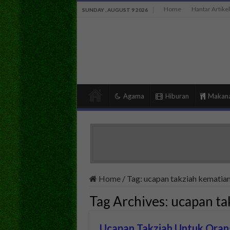
Home
Hantar Artikel
SUNDAY , AUGUST 9 2026
Agama
Hiburan
Makan
Home
/
Tag:
ucapan takziah kematian 
Tag Archives:
ucapan ta
Ucapan Takziah Untuk Oran