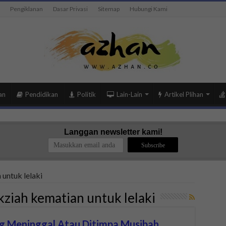
Pengiklanan
Dasar Privasi
Sitemap
Hubungi Kami
an
Pendidikan
Politik
Lain-Lain
Artikel Plihan
Langgan newsletter kami!
untuk lelaki
kziah kematian untuk lelaki
g Meninggal Atau Ditimpa Musibah