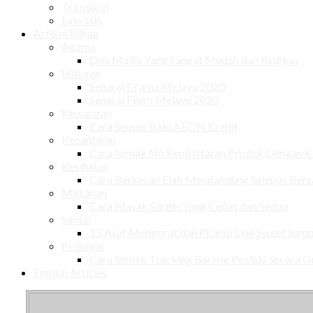
Teknologi
Lain-lain
Artikel Plihan
Agama
Doa Majlis Yang Sangat Mudah dan Ringkas
Hiburan
Senarai Drama Melayu 2020
Senarai Filem Melayu 2020
Kewangan
Cara Semak Baki AEON Kredit
Kecantikan
Cara Semak No Pendaftaran Produk Dengan
Kesihatan
Cara Berkesan Elak Mengandung Selepas Ber
Makanan
Cara Masak Sardin Yang Cepat dan Sedap
Santai
15 Ayat Mengorat dan Pickup Line Sweet Samp
Pelbagai
Cara Semak Tracking Barang Poslaju Secara O
English Articles