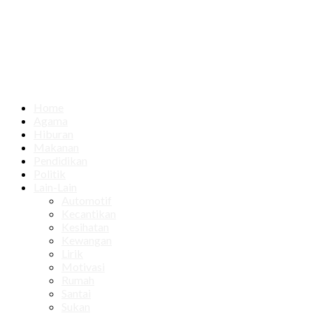
Home
Agama
Hiburan
Makanan
Pendidikan
Politik
Lain-Lain
Automotif
Kecantikan
Kesihatan
Kewangan
Lirik
Motivasi
Rumah
Santai
Sukan