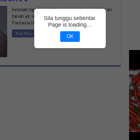
Setelah tiga tahun hilang dari radar seni hiburan
tanah air, nama penyanyi kelahiran Akademi
Sila tunggu sebentar.
Fantasia (AF) 8 iaitu Shahir kembali …
Page is loading…
Read More »
OK