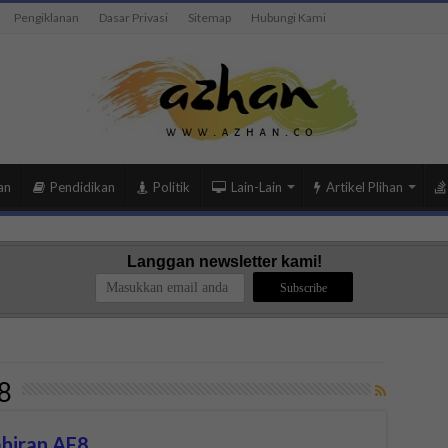
Pengiklanan
Dasar Privasi
Sitemap
Hubungi Kami
an
Pendidikan
Politik
Lain-Lain
Artikel Plihan
Langgan newsletter kami!
8
ahiran AF8