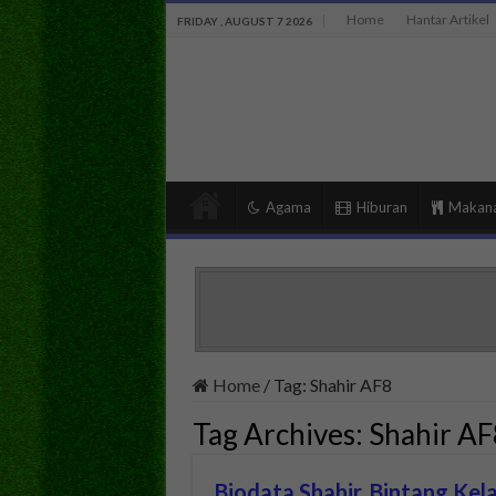
Home
Hantar Artikel
FRIDAY , AUGUST 7 2026
Agama
Hiburan
Makan
Home
/
Tag:
Shahir AF8
Tag Archives:
Shahir AF
Biodata Shahir, Bintang Kel