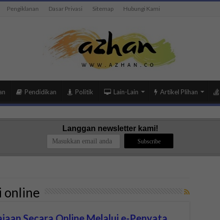
Pengiklanan
Dasar Privasi
Sitemap
Hubungi Kami
an
Pendidikan
Politik
Lain-Lain
Artikel Plihan
Langgan newsletter kami!
 online
jaan Secara Online Melalui e-Penyata