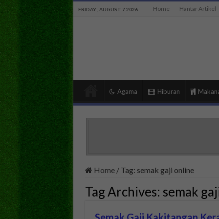
Home
Hantar Artikel
FRIDAY , AUGUST 7 2026
Agama
Hiburan
Makan
Home
/
Tag:
semak gaji online
Tag Archives:
semak gaji
Semak Gaji Kakitangan Kera