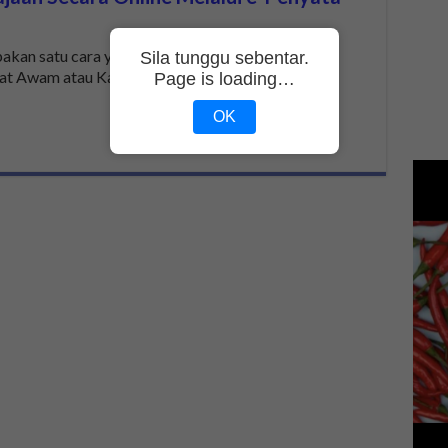
pakan satu cara yang digunakan oleh kerajaan
Sila tunggu sebentar.
t Awam atau Kakitangan Kerajaan Persekutuan
Page is loading…
OK