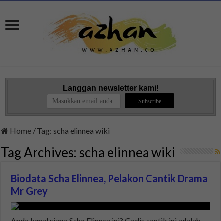
Langgan newsletter kami!
Home
/
Tag:
scha elinnea wiki
Tag Archives:
scha elinnea wiki
Biodata Scha Elinnea, Pelakon Cantik Drama
Mr Grey
Anda kenal siapa Scha Elinnea ini? Gadis cantik ini adalah