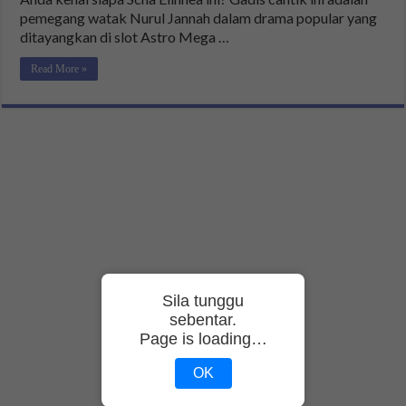
pemegang watak Nurul Jannah dalam drama popular yang
ditayangkan di slot Astro Mega …
Read More »
Sila tunggu
sebentar.
Page is loading…
OK