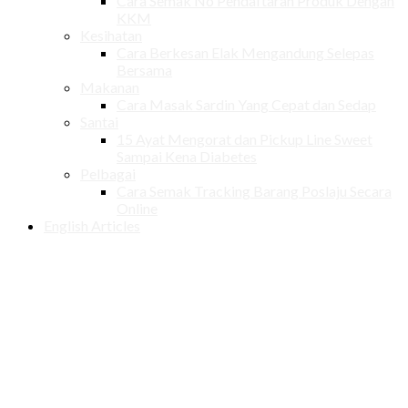
Cara Semak No Pendaftaran Produk Dengan
KKM
Kesihatan
Cara Berkesan Elak Mengandung Selepas
Bersama
Makanan
Cara Masak Sardin Yang Cepat dan Sedap
Santai
15 Ayat Mengorat dan Pickup Line Sweet
Sampai Kena Diabetes
Pelbagai
Cara Semak Tracking Barang Poslaju Secara
Online
English Articles