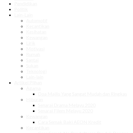
Pendidikan
Politik
Lain-Lain
Automotif
Kecantikan
Kesihatan
Kewangan
Lirik
Motivasi
Rumah
Santai
Sukan
Teknologi
Lain-lain
Artikel Plihan
Agama
Doa Majlis Yang Sangat Mudah dan Ringkas
Hiburan
Senarai Drama Melayu 2020
Senarai Filem Melayu 2020
Kewangan
Cara Semak Baki AEON Kredit
Kecantikan