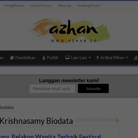
Pengiklanan
Dasar Privasi
Sitemap
Hubungi Kami
an
Pendidikan
Politik
Lain-Lain
Artikel Plihan
Langgan newsletter kami!
iodata
Krishnasamy Biodata
my, Pelakon Wanita Terbaik Festival