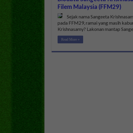
Filem Malaysia (FFM29)
Sejak nama Sangeeta Krishnasa
pada FFM29, ramai yang masih kabur
Krishnasamy? Lakonan mantap Sange
Read More »