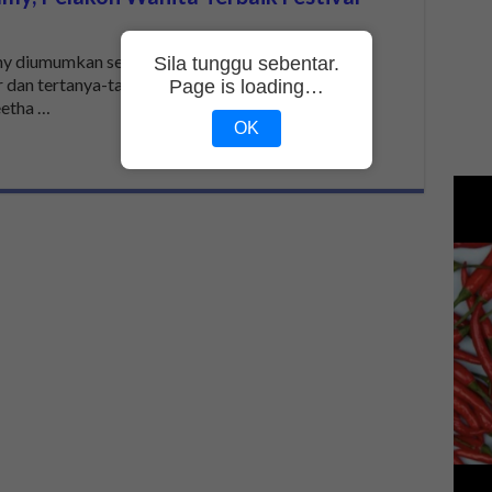
my diumumkan sebagai pemenang kategori utama
Sila tunggu sebentar.
 dan tertanya-tanya. Siapakah Sangeeta
Page is loading…
etha …
OK