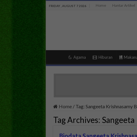
Home
Hantar Artikel
FRIDAY , AUGUST 7 2026
Agama
Hiburan
Makan
Home
/
Tag:
Sangeeta Krishnasamy B
Tag Archives:
Sangeeta 
Biodata Sangeeta Krishnasa