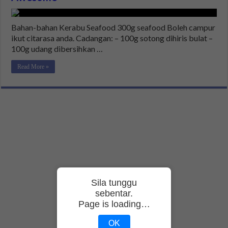
Bahan-bahan Kerabu Seafood 300g seafood Boleh campur
ikut citarasa anda. Cadangan: – 100g sotong dihiris bulat –
100g udang dibersihkan …
Read More »
Sila tunggu
sebentar.
Page is loading…
OK