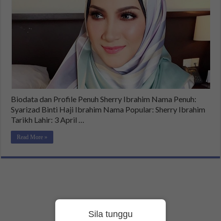
Biodata dan Profile Penuh Sherry Ibrahim Nama Penuh:
Syarizad Binti Haji Ibrahim Nama Popular: Sherry Ibrahim
Tarikh Lahir: 3 April …
Read More »
Sila tunggu