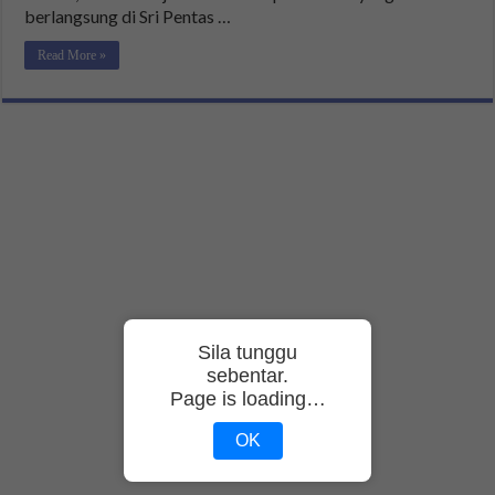
berlangsung di Sri Pentas …
Read More »
Sila tunggu
sebentar.
Page is loading…
OK