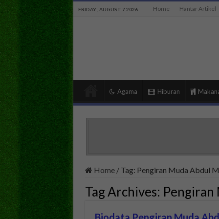
Home
Hantar Artikel
FRIDAY , AUGUST 7 2026
Agama
Hiburan
Makan
Home
/
Tag:
Pengiran Muda Abdul M
Tag Archives:
Pengiran
Biodata Pengiran Muda Abd