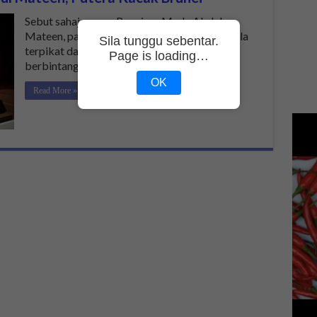
Sebut sahaja nama Pengiran Muda Abdul
Mateen, pastinya gadis-gadis di luar sana mula
Sila tunggu sebentar.
terpikat dan jatuh cinta dengan jejaka
Page is loading…
berbintang …
OK
Read More »