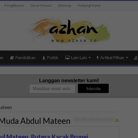
Pengiklanan
Dasar Privasi
Sitemap
Hubungi Kami
an
Pendidikan
Politik
Lain-Lain
Artikel Plihan
Langgan newsletter kami!
ateen
 Muda Abdul Mateen
ul Mateen, Putera Kacak Brunei