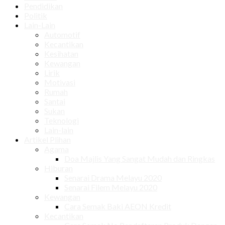
Pendidikan
Politik
Lain-Lain
Automotif
Kecantikan
Kesihatan
Kewangan
Lirik
Motivasi
Rumah
Santai
Sukan
Teknologi
Lain-lain
Artikel Plihan
Agama
Doa Majlis Yang Sangat Mudah dan Ringkas
Hiburan
Senarai Drama Melayu 2020
Senarai Filem Melayu 2020
Kewangan
Cara Semak Baki AEON Kredit
Kecantikan