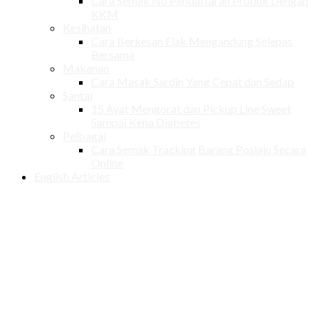
Cara Semak No Pendaftaran Produk Dengan
KKM
Kesihatan
Cara Berkesan Elak Mengandung Selepas
Bersama
Makanan
Cara Masak Sardin Yang Cepat dan Sedap
Santai
15 Ayat Mengorat dan Pickup Line Sweet
Sampai Kena Diabetes
Pelbagai
Cara Semak Tracking Barang Poslaju Secara
Online
English Articles