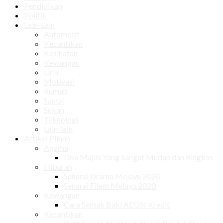
Pendidikan
Politik
Lain-Lain
Automotif
Kecantikan
Kesihatan
Kewangan
Lirik
Motivasi
Rumah
Santai
Sukan
Teknologi
Lain-lain
Artikel Plihan
Agama
Doa Majlis Yang Sangat Mudah dan Ringkas
Hiburan
Senarai Drama Melayu 2020
Senarai Filem Melayu 2020
Kewangan
Cara Semak Baki AEON Kredit
Kecantikan