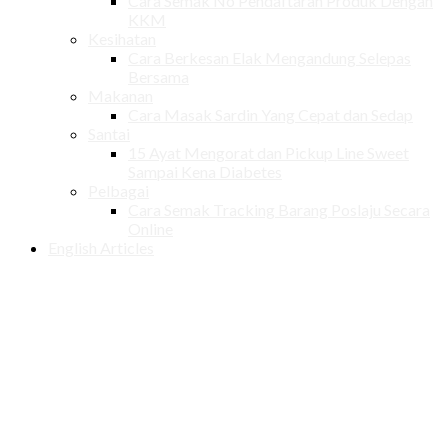
Cara Semak No Pendaftaran Produk Dengan
KKM
Kesihatan
Cara Berkesan Elak Mengandung Selepas
Bersama
Makanan
Cara Masak Sardin Yang Cepat dan Sedap
Santai
15 Ayat Mengorat dan Pickup Line Sweet
Sampai Kena Diabetes
Pelbagai
Cara Semak Tracking Barang Poslaju Secara
Online
English Articles