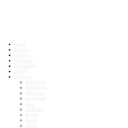
Home
Agama
Hiburan
Makanan
Pendidikan
Politik
Lain-Lain
Automotif
Kecantikan
Kesihatan
Kewangan
Lirik
Motivasi
Rumah
Santai
Sukan