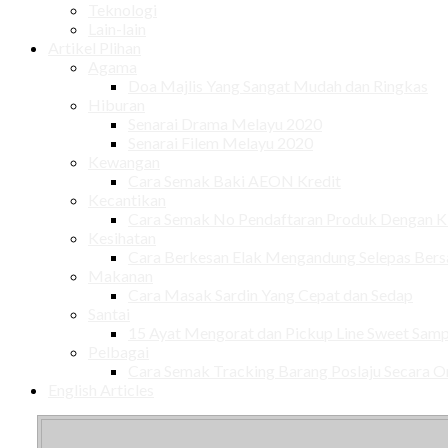
Teknologi
Lain-lain
Artikel Plihan
Agama
Doa Majlis Yang Sangat Mudah dan Ringkas
Hiburan
Senarai Drama Melayu 2020
Senarai Filem Melayu 2020
Kewangan
Cara Semak Baki AEON Kredit
Kecantikan
Cara Semak No Pendaftaran Produk Dengan
Kesihatan
Cara Berkesan Elak Mengandung Selepas Ber
Makanan
Cara Masak Sardin Yang Cepat dan Sedap
Santai
15 Ayat Mengorat dan Pickup Line Sweet Samp
Pelbagai
Cara Semak Tracking Barang Poslaju Secara O
English Articles