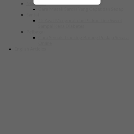
Makanan
Cara Masak Sardin Yang Cepat dan Sedap
Santai
15 Ayat Mengorat dan Pickup Line Sweet
Sampai Kena Diabetes
Pelbagai
Cara Semak Tracking Barang Poslaju Secara
Online
English Articles