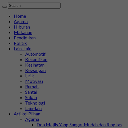
Home
Agama
Hiburan
Makanan
Pendidikan
Politik
Lain-Lain
Automotif
Kecantikan
Kesihatan
Kewangan
Lirik
Motivasi
Rumah
Santai
Sukan
Teknologi
Lain-lain
Artikel Plihan
Agama
Doa Majlis Yang Sangat Mudah dan Ringkas