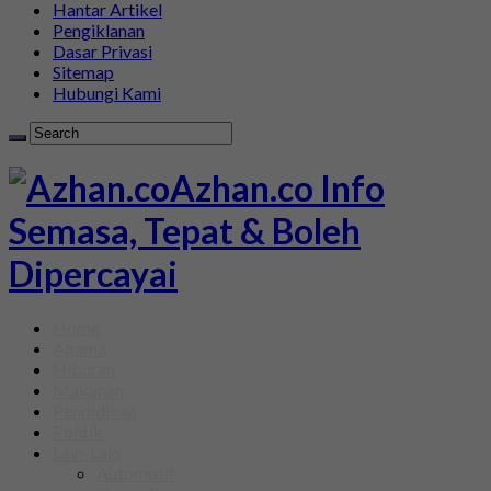
Hantar Artikel
Pengiklanan
Dasar Privasi
Sitemap
Hubungi Kami
Azhan.co Info
Semasa, Tepat & Boleh
Dipercayai
Home
Agama
Hiburan
Makanan
Pendidikan
Politik
Lain-Lain
Automotif