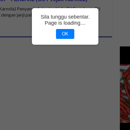
armila) Penyanyi: Azharina Lirik: DJ Fuzz Lagu: DJ
dengan janji palsu …
Sila tunggu sebentar.
Page is loading…
OK