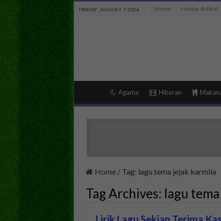
Home
Hantar Artikel
FRIDAY , AUGUST 7 2026
Agama
Hiburan
Makan
Home
/
Tag:
lagu tema jejak karmila
Tag Archives:
lagu tema 
Lirik Lagu Sekian Terima Ka