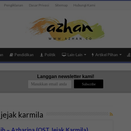
Pengiklanan
Dasar Privasi
Sitemap
Hubungi Kami
an
Pendidikan
Politik
Lain-Lain
Artikel Plihan
Langgan newsletter kami!
jejak karmila
sih – Azharina (OST Jejak Karmila)