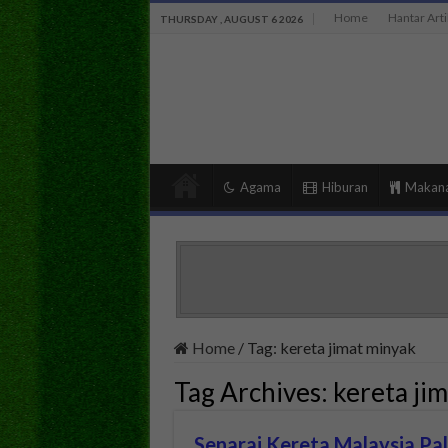
Home
Hantar Arti
THURSDAY , AUGUST 6 2026
Agama
Hiburan
Makan
Home
/
Tag:
kereta jimat minyak
Tag Archives:
kereta ji
Senarai Kereta Malaysia Pa