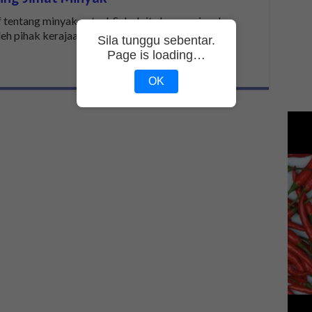
tentang minyak petrol. Sebab itu harga minyak
eh pihak kerajaan. Kalau harga …
Sila tunggu sebentar.
Page is loading…
OK