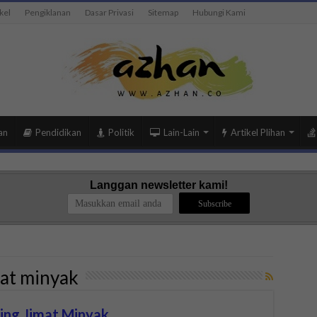
kel
Pengiklanan
Dasar Privasi
Sitemap
Hubungi Kami
an
Pendidikan
Politik
Lain-Lain
Artikel Plihan
Langgan newsletter kami!
mat minyak
ling Jimat Minyak