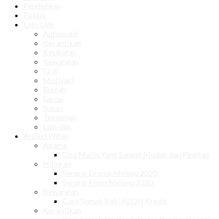
Pendidikan
Politik
Lain-Lain
Automotif
Kecantikan
Kesihatan
Kewangan
Lirik
Motivasi
Rumah
Santai
Sukan
Teknologi
Lain-lain
Artikel Plihan
Agama
Doa Majlis Yang Sangat Mudah dan Ringkas
Hiburan
Senarai Drama Melayu 2020
Senarai Filem Melayu 2020
Kewangan
Cara Semak Baki AEON Kredit
Kecantikan