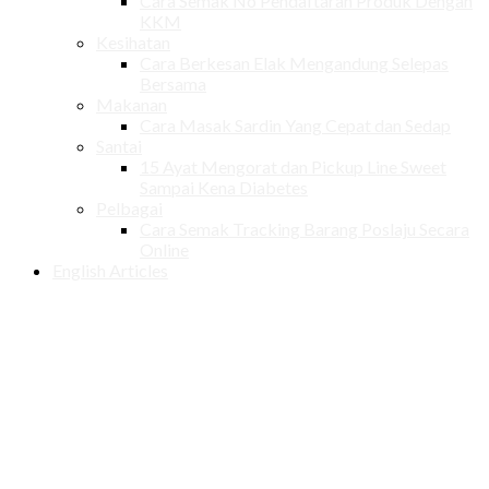
Cara Semak No Pendaftaran Produk Dengan
KKM
Kesihatan
Cara Berkesan Elak Mengandung Selepas
Bersama
Makanan
Cara Masak Sardin Yang Cepat dan Sedap
Santai
15 Ayat Mengorat dan Pickup Line Sweet
Sampai Kena Diabetes
Pelbagai
Cara Semak Tracking Barang Poslaju Secara
Online
English Articles