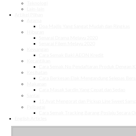
Teknologi
Lain-lain
Artikel Plihan
Agama
Doa Majlis Yang Sangat Mudah dan Ringkas
Hiburan
Senarai Drama Melayu 2020
Senarai Filem Melayu 2020
Kewangan
Cara Semak Baki AEON Kredit
Kecantikan
Cara Semak No Pendaftaran Produk Dengan
Kesihatan
Cara Berkesan Elak Mengandung Selepas Ber
Makanan
Cara Masak Sardin Yang Cepat dan Sedap
Santai
15 Ayat Mengorat dan Pickup Line Sweet Samp
Pelbagai
Cara Semak Tracking Barang Poslaju Secara O
English Articles