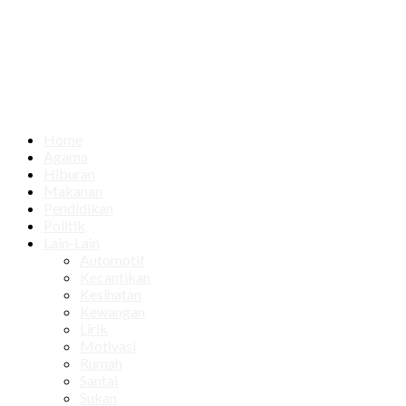
Home
Agama
Hiburan
Makanan
Pendidikan
Politik
Lain-Lain
Automotif
Kecantikan
Kesihatan
Kewangan
Lirik
Motivasi
Rumah
Santai
Sukan