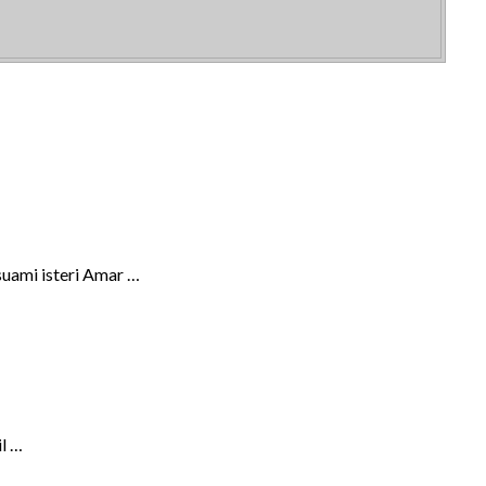
suami isteri Amar …
il …