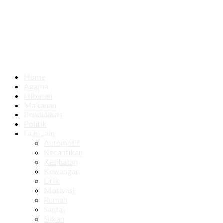
Home
Agama
Hiburan
Makanan
Pendidikan
Politik
Lain-Lain
Automotif
Kecantikan
Kesihatan
Kewangan
Lirik
Motivasi
Rumah
Santai
Sukan