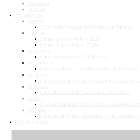
Teknologi
Lain-lain
Artikel Plihan
Agama
Doa Majlis Yang Sangat Mudah dan Ringkas
Hiburan
Senarai Drama Melayu 2020
Senarai Filem Melayu 2020
Kewangan
Cara Semak Baki AEON Kredit
Kecantikan
Cara Semak No Pendaftaran Produk Dengan
Kesihatan
Cara Berkesan Elak Mengandung Selepas Ber
Makanan
Cara Masak Sardin Yang Cepat dan Sedap
Santai
15 Ayat Mengorat dan Pickup Line Sweet Samp
Pelbagai
Cara Semak Tracking Barang Poslaju Secara O
English Articles