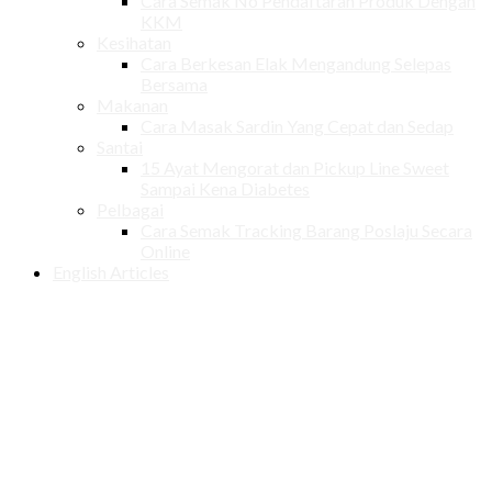
Cara Semak No Pendaftaran Produk Dengan
KKM
Kesihatan
Cara Berkesan Elak Mengandung Selepas
Bersama
Makanan
Cara Masak Sardin Yang Cepat dan Sedap
Santai
15 Ayat Mengorat dan Pickup Line Sweet
Sampai Kena Diabetes
Pelbagai
Cara Semak Tracking Barang Poslaju Secara
Online
English Articles