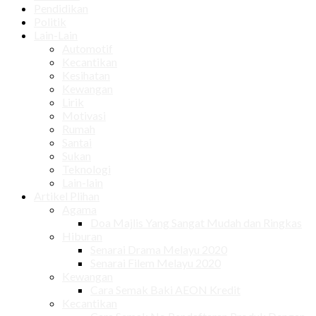
Pendidikan
Politik
Lain-Lain
Automotif
Kecantikan
Kesihatan
Kewangan
Lirik
Motivasi
Rumah
Santai
Sukan
Teknologi
Lain-lain
Artikel Plihan
Agama
Doa Majlis Yang Sangat Mudah dan Ringkas
Hiburan
Senarai Drama Melayu 2020
Senarai Filem Melayu 2020
Kewangan
Cara Semak Baki AEON Kredit
Kecantikan