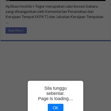
Aplikasi mobile i-Tegur merupakan satu inovasi baharu
yang dibangunkan oleh Kementerian Perumahan dan
Kerajaan Tempat (KPKT) dan Jabatan Kerajaan Tempatan
…
Read More »
Sila tunggu
sebentar.
Page is loading…
OK