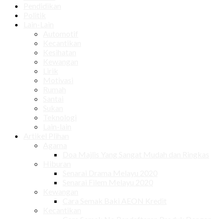
Pendidikan
Politik
Lain-Lain
Automotif
Kecantikan
Kesihatan
Kewangan
Lirik
Motivasi
Rumah
Santai
Sukan
Teknologi
Lain-lain
Artikel Plihan
Agama
Doa Majlis Yang Sangat Mudah dan Ringkas
Hiburan
Senarai Drama Melayu 2020
Senarai Filem Melayu 2020
Kewangan
Cara Semak Baki AEON Kredit
Kecantikan