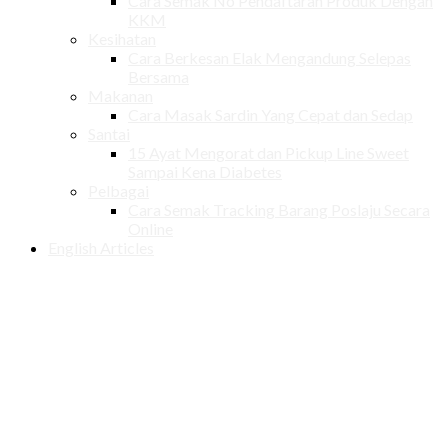
Cara Semak No Pendaftaran Produk Dengan
KKM
Kesihatan
Cara Berkesan Elak Mengandung Selepas
Bersama
Makanan
Cara Masak Sardin Yang Cepat dan Sedap
Santai
15 Ayat Mengorat dan Pickup Line Sweet
Sampai Kena Diabetes
Pelbagai
Cara Semak Tracking Barang Poslaju Secara
Online
English Articles